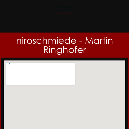
niroschmiede - Martin
Ringhofer